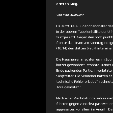
dritten Sieg.
von Ralf Aumüller
Es läuft! Die A-Jugendhandballer d
in der oberen Tabellenhälfte der U 
festgesetzt. Gegen den noch punkt
feierte das Team am Sonntag in eige
(16:14) den dritten Sieg (hintereinan
Die Hausherren machten es im Spor
kürzer geworden“, stöhnte Trainer 
Ende packenden Partie. In vorletzte
Siegtreffer. Die Sendener hätten e
technische Fehler erlaubt“, rechnet
Tore gekostet."
Nach einer Viertelstunde sah es na
führten gegen zunächst passive Sen
aggressiver, vor allem im Angriff. D