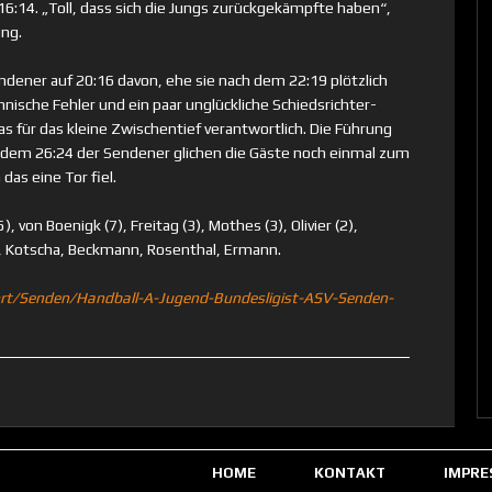
16:14. „Toll, dass sich die Jungs zurückgekämpfte haben“,
ung.
dener auf 20:16 davon, ehe sie nach dem 22:19 plötzlich
hnische Fehler und ein paar unglückliche Schiedsrichter-
 für das kleine Zwischentief verantwortlich. Die Führung
 dem 26:24 der Sendener glichen die Gäste noch einmal zum
das eine Tor fiel.
, von Boenigk (7), Freitag (3), Mothes (3), Olivier (2),
ef, Kotscha, Beckmann, Rosenthal, Ermann.
rt/Senden/Handball-A-Jugend-Bundesligist-ASV-Senden-
HOME
KONTAKT
IMPRE