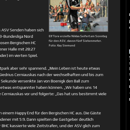
es ASV Senden haben sich
19-Bundesliga Nord
Elf Tore erzielte Niklas Seifert am Sonntag
für den ASV, davon fünf Siebenmeter.
losen Bergischen HC
Foto: Kay Siemund
ner Halle mit 28:27
der) im vierten Spiel.
tpark aber sehr spannend. „Mein Leben ist heute etwas
Giedrius Cerniauskas nach der wechselhaften und bis zum
r Sekunde versenkte Jan von Boenigk den Ball zum
s etwas entspannter haben können. „Wir haben uns 14
e Cerniauskas vor und folgerte: „Das hat uns bestimmt viele
ch einem Happy End für den Bergischen HC aus. Die Gäste
dener mit 5:9. Dann spielten die Gastgeber deutlich
er BHC kassierte viele Zeitstrafen, und der ASV glich zum