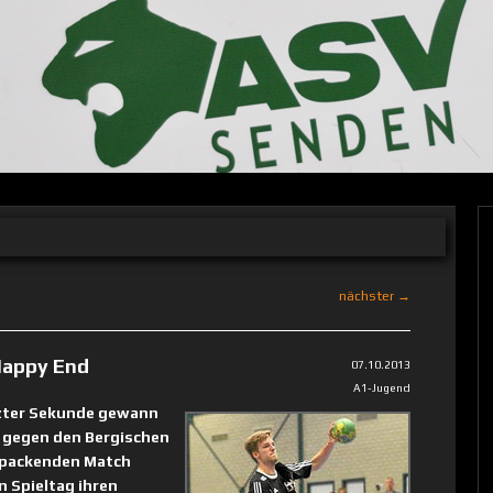
nächster →
Happy End
07.10.2013
A1-Jugend
tzter Sekunde gewann
7 gegen den Bergischen
 packenden Match
n Spieltag ihren