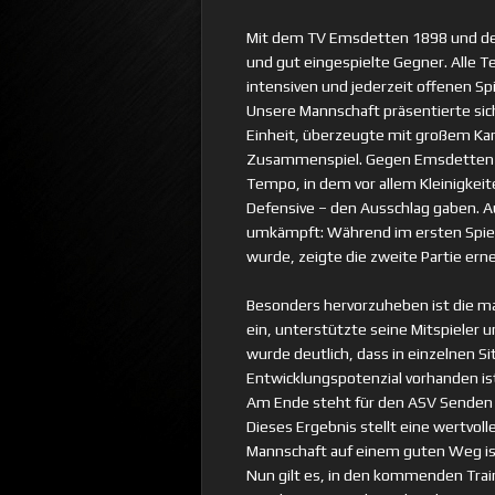
Mit dem TV Emsdetten 1898 und de
und gut eingespielte Gegner. Alle T
intensiven und jederzeit offenen Spi
Unsere Mannschaft präsentierte sic
Einheit, überzeugte mit großem Ka
Zusammenspiel. Gegen Emsdetten (9:
Tempo, in dem vor allem Kleinigke
Defensive – den Ausschlag gaben. Au
umkämpft: Während im ersten Spiel
wurde, zeigte die zweite Partie erne
Besonders hervorzuheben ist die man
ein, unterstützte seine Mitspieler u
wurde deutlich, dass in einzelnen Si
Entwicklungspotenzial vorhanden is
Am Ende steht für den ASV Senden e
Dieses Ergebnis stellt eine wertvol
Mannschaft auf einem guten Weg is
Nun gilt es, in den kommenden Train