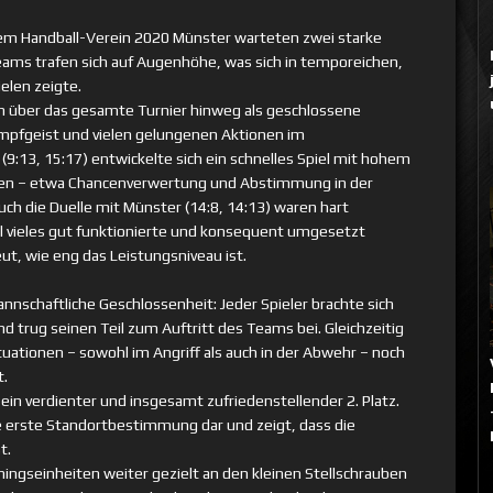
m Handball-Verein 2020 Münster warteten zwei starke
eams trafen sich auf Augenhöhe, was sich in temporeichen,
elen zeigte.
h über das gesamte Turnier hinweg als geschlossene
mpfgeist und vielen gelungenen Aktionen im
13, 15:17) entwickelte sich ein schnelles Spiel mit hohem
iten – etwa Chancenverwertung und Abstimmung in der
ch die Duelle mit Münster (14:8, 14:13) waren hart
 vieles gut funktionierte und konsequent umgesetzt
ut, wie eng das Leistungsniveau ist.
nschaftliche Geschlossenheit: Jeder Spieler brachte sich
nd trug seinen Teil zum Auftritt des Teams bei. Gleichzeitig
tuationen – sowohl im Angriff als auch in der Abwehr – noch
t.
in verdienter und insgesamt zufriedenstellender 2. Platz.
le erste Standortbestimmung dar und zeigt, dass die
t.
ingseinheiten weiter gezielt an den kleinen Stellschrauben